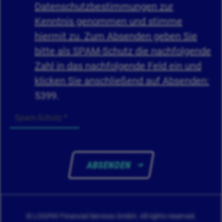
Datenschutzbestimmungen zur
Kenntnis genommen und stimme
hiermit zu. Zum Absenden geben Sie
bitte als SPAM-Schutz die nachfolgende
Zahl in das nachfolgende Feld ein und
klicken Sie anschließend auf Absenden:
5399.
ABSENDEN
© LOGPAY Financial Services GmbH. All rights reserved.