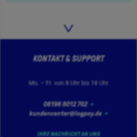
KONTAKT & SUPPORT
Mo. – Fr. von 8 Uhr bis 18 Uhr
06196 8012 702
kundencenter@logpay.de
IHRE NACHRICHT AN UNS