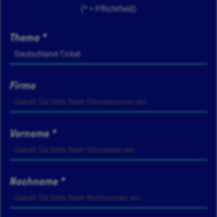
(* = Pflichtfeld)
Thema *
Firma
Vorname *
Nachname *