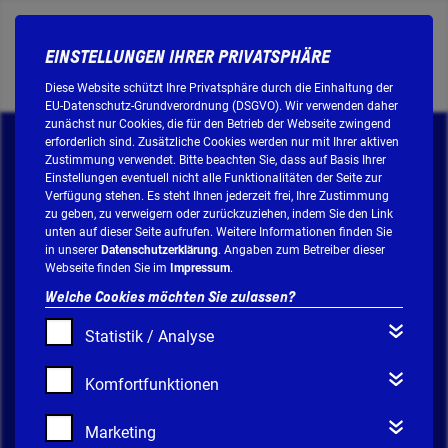
EINSTELLUNGEN IHRER PRIVATSPHÄRE
/
DE
EN
Diese Website schützt Ihre Privatsphäre durch die Einhaltung der
EU-Datenschutz-Grundverordnung (DSGVO). Wir verwenden daher
zunächst nur Cookies, die für den Betrieb der Webseite zwingend
erforderlich sind. Zusätzliche Cookies werden nur mit Ihrer aktiven
Zustimmung verwendet. Bitte beachten Sie, dass auf Basis Ihrer
DEUTSCHLAND-TICKET
Einstellungen eventuell nicht alle Funktionalitäten der Seite zur
Verfügung stehen. Es steht Ihnen jederzeit frei, Ihre Zustimmung
zu geben, zu verweigern oder zurückzuziehen, indem Sie den Link
unten auf dieser Seite aufrufen. Weitere Informationen finden Sie
in unserer
Datenschutzerklärung
. Angaben zum Betreiber dieser
FREQUENTLY ASKED
Webseite finden Sie im
Impressum
.
QUESTIONS
Welche Cookies möchten Sie zulassen?
Statistik / Analyse
Das Deutschland-Ticket kann seit dem
Komfortfunktionen
01.05.2023 bundesweit im Nahverkehr
Marketing
genutzt werden. Das Ticket kostet 63 € und