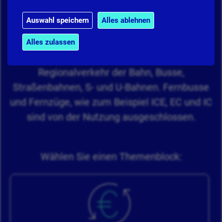
ist in einem monatlich kündbaren
Auswahl speichern
Alles ablehnen
Abonnement erhältlich. Genutzt werden kann
es in allen öffentlichen Nahverkehrsmitteln in
Alles zulassen
Deutschland, dazu gehören der
Regionalverkehr der Bahn, Busse,
Straßenbahnen, S- und U-Bahnen. Fernbusse
und Fernzüge, wie zum Beispiel ICE, EC und IC
sind von der Nutzung ausgeschlossen.
Wählen Sie einen Themenblock: