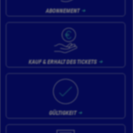
ABONNEMENT
KAUF & ERHALT DES TICKETS
GÜLTIGKEIT